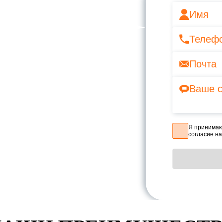
Ь С
аботе, вам
Я принима
согласие н
 свяжуться с вами
а.
й вопрос
ой вопрос