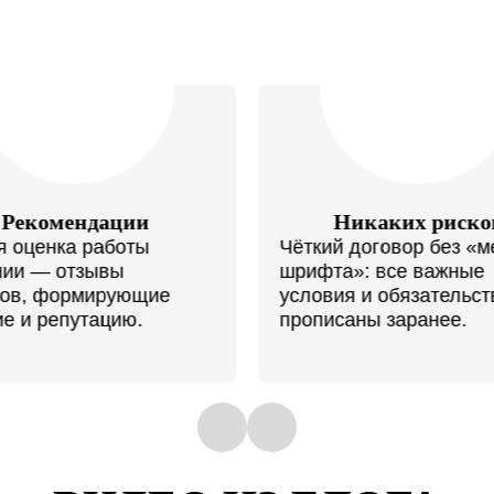
Никаких рисков
Персональный по
 договор без «мелкого
Индивидуальная работ
а»: все важные
каждым клиентом позв
я и обязательства
решать даже самые с
аны заранее.
проблемы.