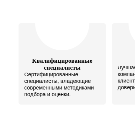
Рекомендации
Лучшая оценка работы
Чёткий
компании — отзывы
шрифт
клиентов, формирующие
услови
доверие и репутацию.
пропис
и