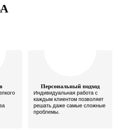
А
в
Персональный подход
С
елкого
Индивидуальная работа с
каждым клиентом позволяет
Ги
ва
решать даже самые сложные
не
проблемы.