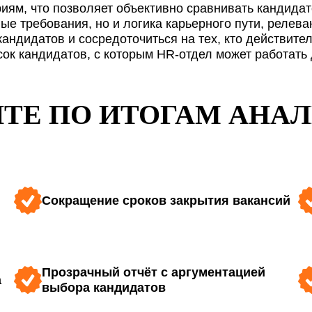
ОТПРАВИТЬ
иям, что позволяет объективно сравнивать кандидат
8 (800) 700-72-74
8 (800) 700-72-74
Или позвоните нам:
Или позвоните нам:
политики конфиденциальности
и даю согласие на
обработку 
е требования, но и логика карьерного пути, релева
reCAPTCHA с применением
Политики конфиденциальности
и
Правилами 
кандидатов и сосредоточиться на тех, кто действите
нимаю условия
политики конфиденциальности
и даю согласие на
обработ
сок кандидатов, с которым HR-отдел может работать
8 (800) 700-72-74
Или позвоните нам:
ТЕ ПО ИТОГАМ АНА
Сокращение сроков закрытия вакансий
Прозрачный отчёт с аргументацией
а
выбора кандидатов