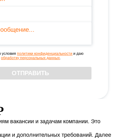
м
ю условия
политики конфиденциальности
и даю
а
обработку персональных данных
.
ОТПРАВИТЬ
ональных данных
ональных данных
.
.
Р
лами пользования
иям вакансии и задачам компании. Это
льных данных
.
ации и дополнительных требований. Далее