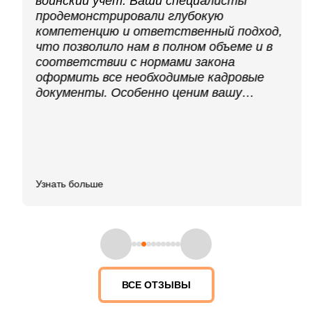
воинский учет. Ваши специалисты
продемонстрировали глубокую
компетенцию и ответственный подход,
что позволило нам в полном объеме и в
соответствии с нормами закона
оформить все необходимые кадровые
документы. Особенно ценим вашу
оперативность, гибкий подход и
готовность помочь в решении
нестандартных задач. С уверенностью
рекомендуем ООО ЦСБ «Феникс» как
надежного партнера и эксперта в области
кадрового и воинского учета.
Узнать больше
ВСЕ ОТЗЫВЫ