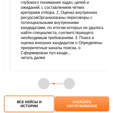
Сайт защищён Google reCAPTCHA с применением
Политики
глубокого понимания задач, целей и
конфиденциальности
и
Правилами пользования
ОТПРАВИТЬ
ОТПРАВИТЬ
ОТПРАВИТЬ
ожиданий, с составлением чётких
Я принимаю условия
политики конфиденциальности
и даю
критериев отбора. 2. Оценка внутренних
согласие на
обработку персональных данных
.
ОТПРАВИТЬ
ресурсовОрганизованы переговоры с
Я
и даю
обработку
Сайт защищён Google reCAPTCHA с применением
8 (800) 700-72-74
8 (800) 700-72-74
Или позвоните нам:
Или позвоните нам:
потенциальными внутренними
политики
Политики конфиденциальности
и
Правилами
принимаю
согласие
персональны
кандидатами, по итогам которых не удалось
конфиденциальности
пользования
условия
на
данных
найти специалиста, соответствующего
Отправляя заявку я принимаю условия
политики
конфиденциальности
и даю согласие на
обработку
необходимым требованиям. 3. Поиск и
персональных данных
.
оценка внешних кандидатов o Определены
8 (800) 700-72-74
Или позвоните нам:
приоритетные каналы поиска. o
Сформирован пул канди...
читать далее
ВСЕ КЕЙСЫ И
ЗАКАЗАТЬ
ИСТОРИИ
ОБСЛУЖИВАНИЕ