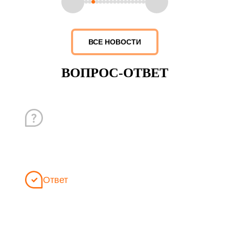
ВСЕ НОВОСТИ
ВОПРОС-ОТВЕТ
Вопрос
Какие гарантии?
Ответ
ЦСБ "Феникс" предоставляет своим клиентам 100%
гарантию на все предоставляемые услуги. Мы ценим
доверие, которое наши клиенты оказывают нам, и