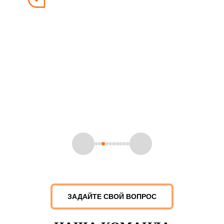
ЦСБ "Феникс" предоставляет своим клиентам 100%
гарантию на все предоставляемые услуги. Мы ценим
доверие, которое наши клиенты оказывают нам, и
стремимся обеспечить им максимальный комфорт и
уверенность в результате нашей работы. Каждый проект,
который мы беремся реализовать, сопровождается нашими
гарантиями, которые подтверждают нашу ответственность
и профессионализм.
Андрей Коротков
Генеральный директор
ЗАДАЙТЕ СВОЙ ВОПРОС