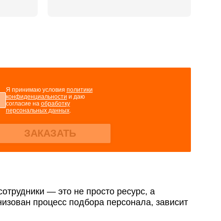
персональных данных
.
пользования
ку персональных данных
.
Я принимаю условия
политики
конфиденциальности
и даю
согласие на
обработку
персональных данных
.
ЗАКАЗАТЬ
трудники — это не просто ресурс, а
низован процесс подбора персонала, зависит