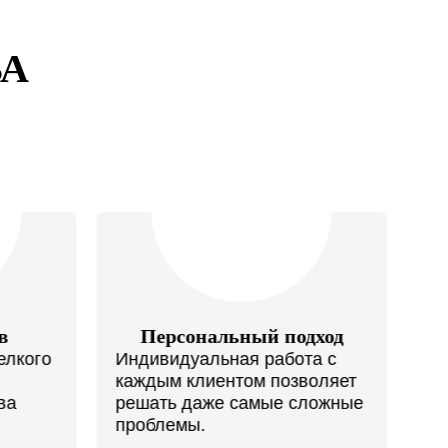
А
м
ональных данных
ональных данных
.
.
в
Персональный подход
С
елкого
Индивидуальная работа с
лами пользования
каждым клиентом позволяет
Ги
льных данных
.
ва
решать даже самые сложные
не
проблемы.