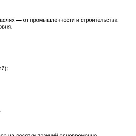
раслях — от промышленности и строительства
овня.
й);
.
ра на десятки позиций одновременно.