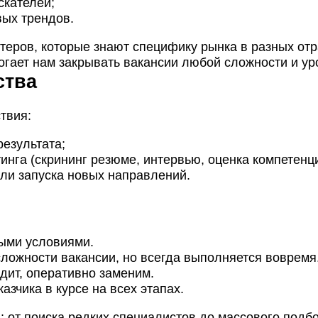
скателей;
вых трендов.
теров, которые знают специфику рынка в разных от
могает нам закрывать вакансии любой сложности и ур
ства
твия:
результата;
нга (скрининг резюме, интервью, оценка компетенци
ли запуска новых направлений.
ными условиями.
ложности вакансии, но всегда выполняется вовремя
дит, оперативно заменим.
азчика в курсе на всех этапах.
 от поиска редких специалистов до массового подбо