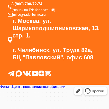
8 (800) 700-72-74
(звонок по РФ бесплатный)
info@csb-fenix.ru
г. Москва, ул.
Шарикоподшипниковская, 13,
стр. 1.
г. Челябинск, ул. Труда 82а,
БЦ "Павловский", офис 608
Феникс
Центр повышения квалификации в Москве
Курсы и мастер-классы в Москве