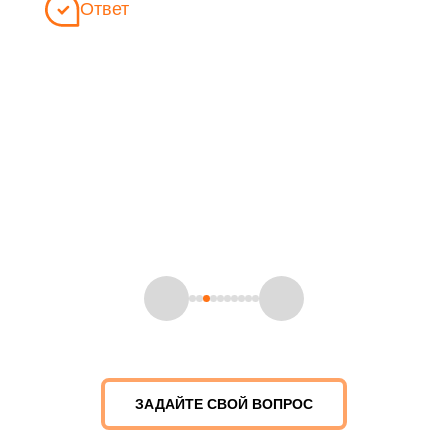
Ответ
ЦСБ "Феникс" предоставляет своим клиентам 100%
гарантию на все предоставляемые услуги. Мы ценим
доверие, которое наши клиенты оказывают нам, и
стремимся обеспечить им максимальный комфорт и
уверенность в результате нашей работы. Каждый проект,
который мы беремся реализовать, сопровождается нашими
гарантиями, которые подтверждают нашу ответственность
и профессионализм.
Андрей Коротков
Генеральный директор
ЗАДАЙТЕ СВОЙ ВОПРОС