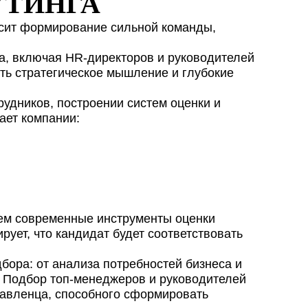
УТИНГА
персональных данных
.
исит формирование сильной команды,
пользования
ку персональных данных
.
а, включая HR-директоров и руководителей
ть стратегическое мышление и глубокие
рудников, построении систем оценки и
ает компании:
уем современные инструменты оценки
рует, что кандидат будет соответствовать
ора: от анализа потребностей бизнеса и
. Подбор топ-менеджеров и руководителей
равленца, способного сформировать