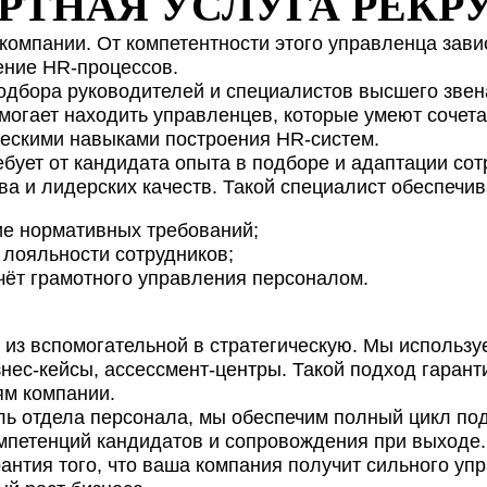
РТНАЯ УСЛУГА РЕКР
ОТПРАВИТЬ
8 (800) 700-72-74
8 (800) 700-72-74
Или позвоните нам:
Или позвоните нам:
политики конфиденциальности
и даю согласие на
обработку 
 компании. От компетентности этого управленца зав
reCAPTCHA с применением
Политики конфиденциальности
и
Правилами 
нимаю условия
политики конфиденциальности
и даю согласие на
обработ
ение HR-процессов.
дбора руководителей и специалистов высшего звен
8 (800) 700-72-74
Или позвоните нам:
могает находить управленцев, которые умеют сочета
ческими навыками построения HR-систем.
бует от кандидата опыта в подборе и адаптации сот
ва и лидерских качеств. Такой специалист обеспечив
ие нормативных требований;
 лояльности сотрудников;
чёт грамотного управления персоналом.
из вспомогательной в стратегическую. Мы использ
ес-кейсы, ассессмент-центры. Такой подход гаранти
ям компании.
ь отдела персонала, мы обеспечим полный цикл подб
мпетенций кандидатов и сопровождения при выходе
нтия того, что ваша компания получит сильного уп