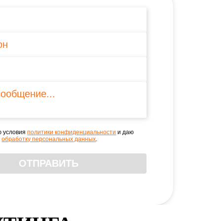
м
ю условия
политики конфиденциальности
и даю
а
обработку персональных данных
.
ОТПРАВИТЬ
ональных данных
ональных данных
.
.
лами пользования
льных данных
.