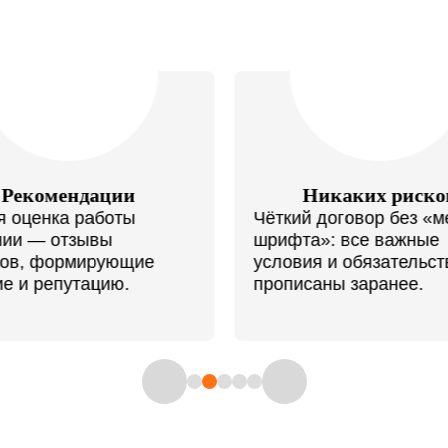
Никаких рисков
Персональный
ткий договор без «мелкого
Индивидуальная р
ифта»: все важные
каждым клиентом 
ловия и обязательства
решать даже самы
описаны заранее.
проблемы.