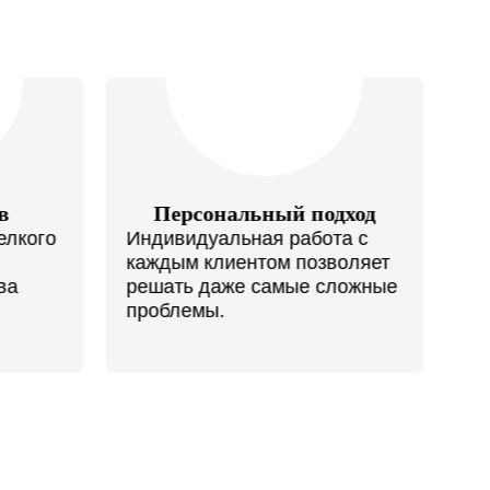
 подход
Справедливая стоимость с
гарантиями качества
абота с
позволяет
Гибкая ценовая политика,
е сложные
несколько вариантов оплаты.