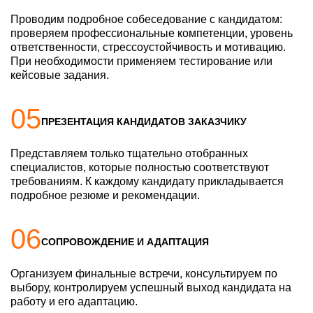
Проводим подробное собеседование с кандидатом:
проверяем профессиональные компетенции, уровень
ответственности, стрессоустойчивость и мотивацию.
При необходимости применяем тестирование или
кейсовые задания.
05
ПРЕЗЕНТАЦИЯ КАНДИДАТОВ ЗАКАЗЧИКУ
Представляем только тщательно отобранных
специалистов, которые полностью соответствуют
требованиям. К каждому кандидату прикладывается
подробное резюме и рекомендации.
Задайте свой вопрос
06
Задайте свой вопрос
СОПРОВОЖДЕНИЕ И АДАПТАЦИЯ
Ваше имя:
Ваше имя:
Организуем финальные встречи, консультируем по
Заказать звонок
Заявка на обслуживание
выбору, контролируем успешный выход кандидата на
Ваш телефон:
работу и его адаптацию.
Ваше имя:
Ваше имя: