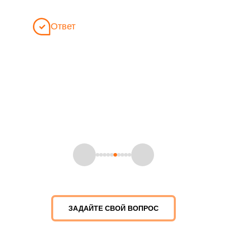
Ответ
У нас есть различные методы оценки "soft skills", включая
поведенческие вопросы на интервью, ситуационные
кейсы, тесты на личностные качества и сбор обратной
связи от предыдущих работодателей.
Карина Нураева
Менеджер по персоналу
ЗАДАЙТЕ СВОЙ ВОПРОС