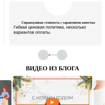
Справедливая стоимость с гарантиями качества
Гибкая ценовая политика, несколько
вариантов оплаты.
Задайте свой вопрос
ВИДЕО ИЗ БЛОГА
Задайте свой вопрос
Ваше имя:
Ваше имя:
Заказать звонок
Заявка на обслуживание
Ваш телефон:
Ваше имя:
Ваше имя:
Ваш телефон:
Укажите телефон и мы вам