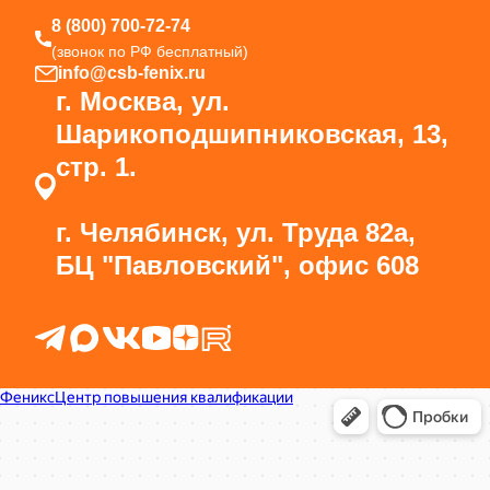
8 (800) 700-72-74
(звонок по РФ бесплатный)
info@csb-fenix.ru
г. Москва, ул.
Шарикоподшипниковская, 13,
стр. 1.
г. Челябинск, ул. Труда 82а,
БЦ "Павловский", офис 608
Феникс
Центр повышения квалификации в Москве
Курсы и мастер-классы в Москве