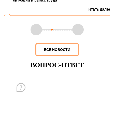
ситуации и рынка труда
читать далее
ВСЕ НОВОСТИ
ВОПРОС-ОТВЕТ
Вопрос
Как вы оцениваете "soft skills" кандидатов, такие как
коммуникабельность, лидерские качества, умение
работать в команде?